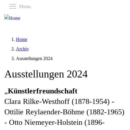
Skip
Toggle menu visibility
Menu
to
main
content
Home
Archiv
Ausstellungen 2024
Ausstellungen 2024
„
Künstlerfreundschaft
Clara Rilke-Westhoff (1878-1954) -
Ottilie Reylaender-Böhme (1882-1965)
- Otto Niemeyer-Holstein (1896-