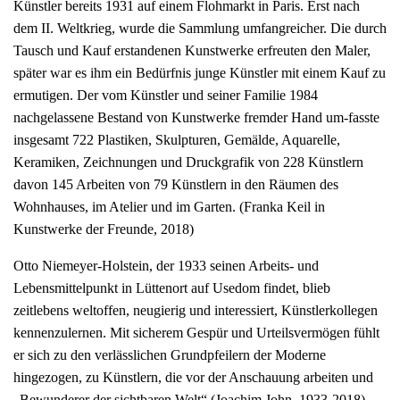
Künstler bereits 1931 auf einem Flohmarkt in Paris. Erst nach
dem II. Weltkrieg, wurde die Sammlung umfangreicher. Die durch
Tausch und Kauf erstandenen Kunstwerke erfreuten den Maler,
später war es ihm ein Bedürfnis junge Künstler mit einem Kauf zu
ermutigen. Der vom Künstler und seiner Familie 1984
nachgelassene Bestand von Kunstwerke fremder Hand um-fasste
insgesamt 722 Plastiken, Skulpturen, Gemälde, Aquarelle,
Keramiken, Zeichnungen und Druckgrafik von 228 Künstlern
davon 145 Arbeiten von 79 Künstlern in den Räumen des
Wohnhauses, im Atelier und im Garten. (Franka Keil in
Kunstwerke der Freunde, 2018)
Otto Niemeyer-Holstein, der 1933 seinen Arbeits- und
Lebensmittelpunkt in Lüttenort auf Usedom findet, blieb
zeitlebens weltoffen, neugierig und interessiert, Künstlerkollegen
kennenzulernen. Mit sicherem Gespür und Urteilsvermögen fühlt
er sich zu den verlässlichen Grundpfeilern der Moderne
hingezogen, zu Künstlern, die vor der Anschauung arbeiten und
„Bewunderer der sichtbaren Welt“ (Joachim John, 1933-2018)