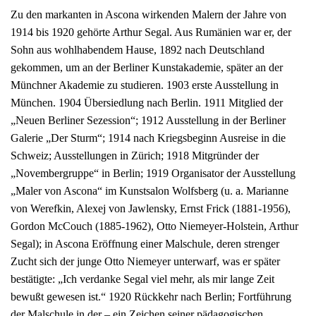
Zu den markanten in Ascona wirkenden Malern der Jahre von
1914 bis 1920 gehörte Arthur Segal. Aus Rumänien war er, der
Sohn aus wohlhabendem Hause, 1892 nach Deutschland
gekommen, um an der Berliner Kunstakademie, später an der
Münchner Akademie zu studieren. 1903 erste Ausstellung in
München. 1904 Übersiedlung nach Berlin. 1911 Mitglied der
„Neuen Berliner Sezession“; 1912 Ausstellung in der Berliner
Galerie „Der Sturm“; 1914 nach Kriegsbeginn Ausreise in die
Schweiz; Ausstellungen in Zürich; 1918 Mitgründer der
„Novembergruppe“ in Berlin; 1919 Organisator der Ausstellung
„Maler von Ascona“ im Kunstsalon Wolfsberg (u. a. Marianne
von Werefkin, Alexej von Jawlensky, Ernst Frick (1881-1956),
Gordon McCouch (1885-1962), Otto Niemeyer-Holstein, Arthur
Segal); in Ascona Eröffnung einer Malschule, deren strenger
Zucht sich der junge Otto Niemeyer unterwarf, was er später
bestätigte: „Ich verdanke Segal viel mehr, als mir lange Zeit
bewußt gewesen ist.“ 1920 Rückkehr nach Berlin; Fortführung
der Malschule in der – ein Zeichen seiner pädagogischen