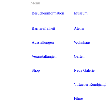
Direkt
Menü
Menüsichtbarkeit
zum
umschalten
Besucherinformation
Museum
Inhalt
Barrierefreiheit
Atelier
Ausstellungen
Wohnhaus
Veranstaltungen
Garten
Shop
Neue Galerie
Virtueller Rundgang
Filme